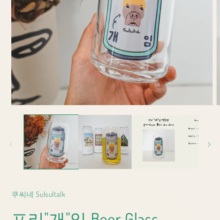
Open
O
media
m
1
2
in
i
modal
m
쿠씨네 Sulsultalk
프리"개"임 Beer Glass