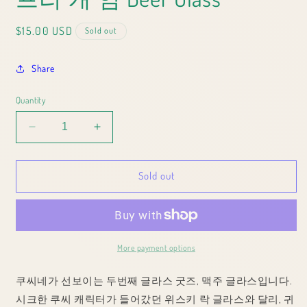
Regular
$15.00 USD
Sold out
price
Share
Quantity
Decrease
Increase
quantity
quantity
for
for
Sold out
프
프
리
리
&quot;
&quot;
개
개
&quot;
&quot;
More payment options
임
임
Beer
Beer
쿠씨네가 선보이는 두번째 글라스 굿즈, 맥주 글라스입니다.
Glass
Glass
시크한 쿠씨 캐릭터가 들어갔던 위스키 락 글라스와 달리, 귀